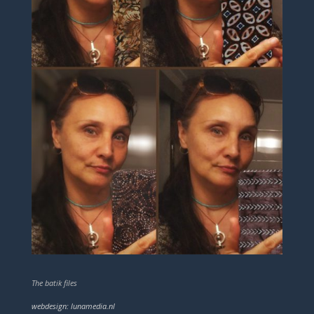
The batik files
webdesign: lunamedia.nl